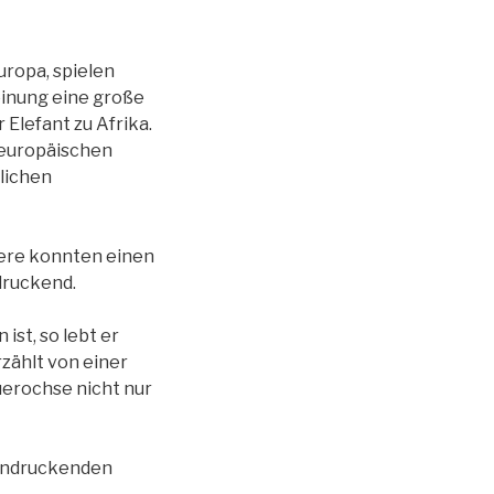
uropa, spielen
einung eine große
Elefant zu Afrika.
 europäischen
rlichen
iere konnten einen
druckend.
st, so lebt er
rzählt von einer
erochse nicht nur
eindruckenden