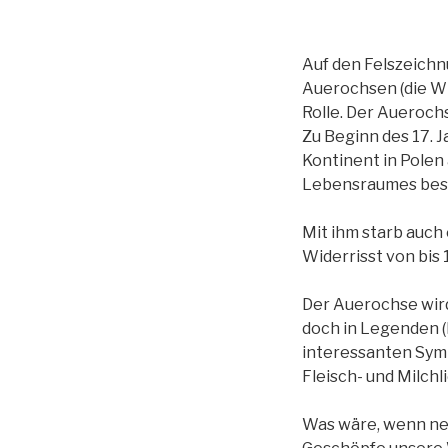
Auf den Felszeichn
Auerochsen (die Wi
Rolle. Der Aueroch
Zu Beginn des 17. 
Kontinent in Polen
Lebensraumes besc
Mit ihm starb auch
Widerrisst von bis
Der Auerochse wird
doch in Legenden (
interessanten Sym
Fleisch- und Milchl
Was wäre, wenn ne