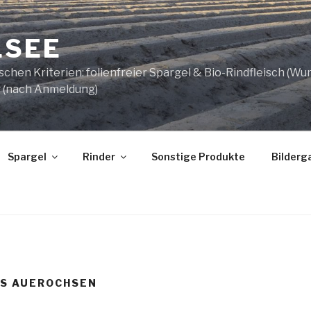
LSEE
chen Kriterien: folienfreier Spargel & Bio-Rindfleisch (Wur
 (nach Anmeldung)
Spargel
Rinder
Sonstige Produkte
Bilderga
ES AUEROCHSEN