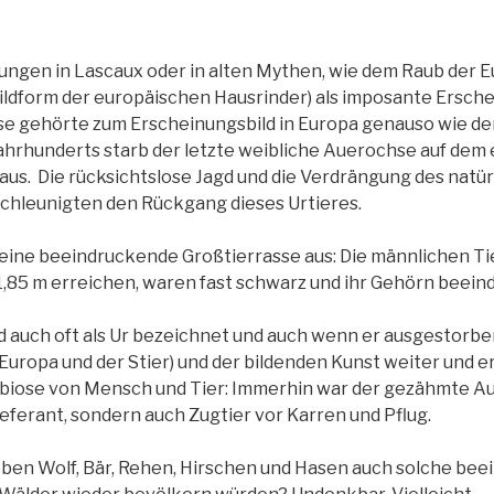
ungen in Lascaux oder in alten Mythen, wie dem Raub der E
ldform der europäischen Hausrinder) als imposante Ersch
se gehörte zum Erscheinungsbild in Europa genauso wie der 
Jahrhunderts starb der letzte weibliche Auerochse auf dem
 aus. Die rücksichtslose Jagd und die Verdrängung des natü
hleunigten den Rückgang dieses Urtieres.
 eine beeindruckende Großtierrasse aus: Die männlichen T
 1,85 m erreichen, waren fast schwarz und ihr Gehörn beein
 auch oft als Ur bezeichnet und auch wenn er ausgestorben i
Europa und der Stier) und der bildenden Kunst weiter und e
biose von Mensch und Tier: Immerhin war der gezähmte Au
ieferant, sondern auch Zugtier vor Karren und Pflug.
ben Wolf, Bär, Rehen, Hirschen und Hasen auch solche be