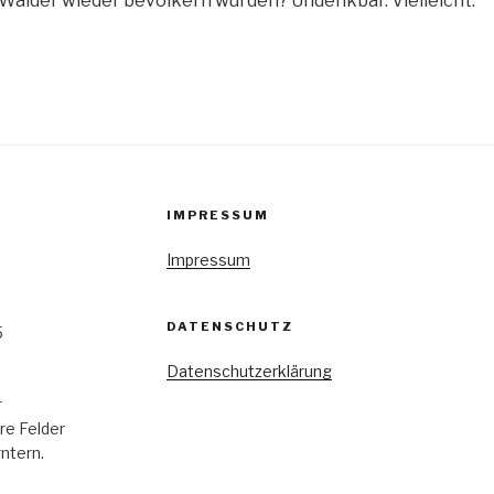
Wälder wieder bevölkern würden? Undenkbar. Vielleicht.
IMPRESSUM
Impressum
DATENSCHUTZ
5
Datenschutzerklärung
r
re Felder
rntern.