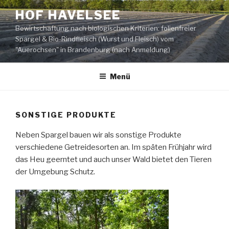
Zum
HOF HAVELSEE
Inhalt
Bewirtschaftung nach biologischen Kriterien: folienfreier
springen
Spargel & Bio-Rindfleisch (Wurst und Fleisch) vom
"Auerochsen" in Brandenburg (nach Anmeldung)
Menü
SONSTIGE PRODUKTE
Neben Spargel bauen wir als sonstige Produkte
verschiedene Getreidesorten an. Im späten Frühjahr wird
das Heu geerntet und auch unser Wald bietet den Tieren
der Umgebung Schutz.