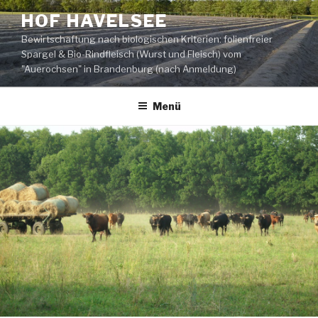
Zum
HOF HAVELSEE
Inhalt
Bewirtschaftung nach biologischen Kriterien: folienfreier
springen
Spargel & Bio-Rindfleisch (Wurst und Fleisch) vom
"Auerochsen" in Brandenburg (nach Anmeldung)
Menü